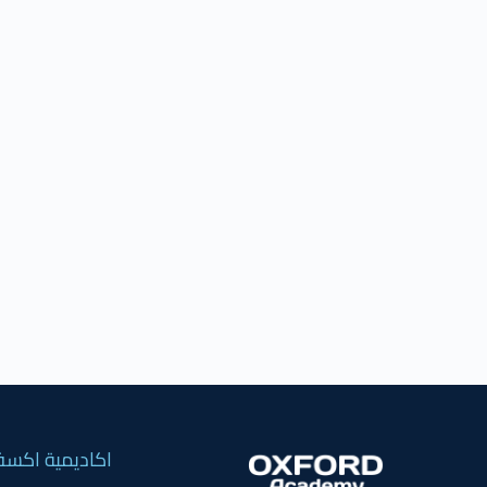
اكاديمية اكسف