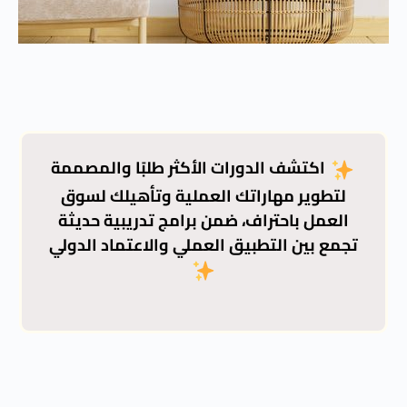
دورات اكسفورد الأكثر
طلبا
أكثر الدورات طلباً في أكاديمية اكسفورد،
اكتشف الدورات الأكثر طلبًا والمصممة
صُممت لتزويدك بمهارات عملية حديثة
لتطوير مهاراتك العملية وتأهيلك لسوق
تواكب سوق العمل وتمنحك فرصاً أقوى
العمل باحتراف، ضمن برامج تدريبية حديثة
للتطور المهني
تجمع بين التطبيق العملي والاعتماد الدولي
احجز مقعدك الآن