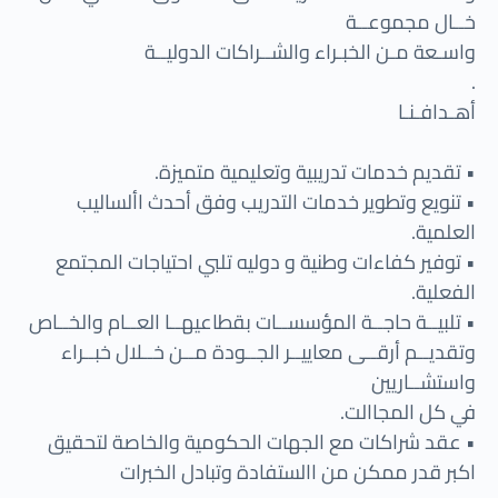
خــال مجموعــة
واسـعة مـن الخبـراء والشــراكات الدوليــة
.
أهـدافـنـا
• تقديم خدمات تدريبية وتعليمية متميزة.
• تنويع وتطوير خدمات التدريب وفق أحدث األساليب
العلمية.
• توفير كفاءات وطنية و دوليه تلبي احتياجات المجتمع
الفعلية.
• تلبيــة حاجــة المؤسســات بقطاعيهــا العــام والخــاص
وتقديــم أرقــى معاييــر الجــودة مــن خــلال خبــراء
واستشــاريين
في كل المجاالت.
• عقد شراكات مع الجهات الحكومية والخاصة لتحقيق
اكبر قدر ممكن من االستفادة وتبادل الخبرات