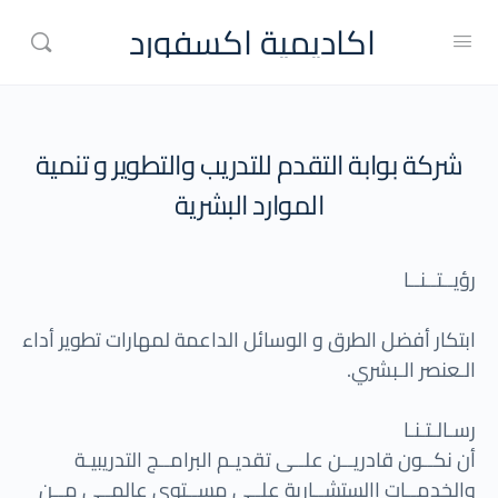
اكاديمية اكسفورد
شركة بوابة التقدم للتدريب والتطوير و تنمية
الموارد البشرية
رؤيــتــنــا
ابتكار أفضل الطرق و الوسائل الداعمة لمهارات تطوير أداء
الـعنصر الـبشري.
رسـالـتـنـا
أن نكــون قادريــن علــى تقديـم البرامــج التدريبيـة
والخدمــات االستشــارية علــى مســتوى عالمــي مــن