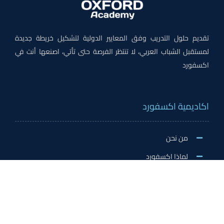
تقديم حلول التدريب وفق المعايير الدولية لتشكيل خريطة جديدة
لمستقبل الشباب العربي، لا تنتظر الفرصة حتى تأتي، اصنعها أنت في
اكسفورد
اكاديمية اكسفورد
من نحن
لماذا اكسفورد
الاخبار والنشاطات
وظائف اكسفورد
طلب التطوع/ التدريب الميداني/سفير اكسفورد