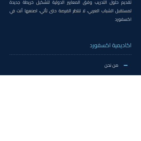
تقديم حلول التدريب وفق المعايير الدولية لتشكيل خريطة جديدة
لمستقبل الشباب العربي، لا تنتظر الفرصة حتى تأتي، اصنعها أنت في
اكسفورد
اكاديمية اكسفورد
من نحن
لماذا اكسفورد
الاخبار والنشاطات
وظائف اكسفورد
طلب التطوع/ التدريب الميداني/سفير اكسفورد
خدمات الاعتماد