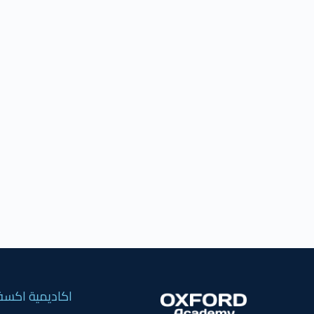
اكاديمية اكسف