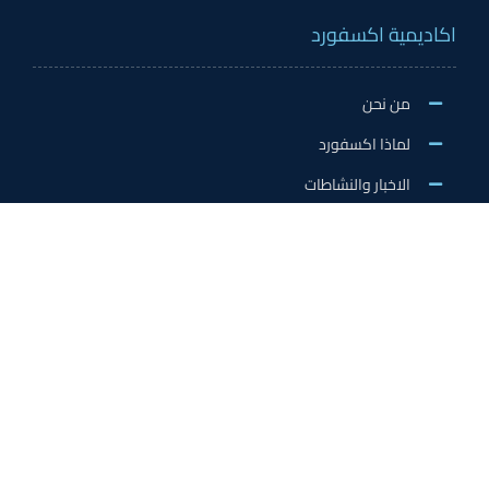
اكاديمية اكسفورد
من نحن
لماذا اكسفورد
الاخبار والنشاطات
وظائف اكسفورد
طلب التطوع/ التدريب الميداني/سفير اكسفورد
خدمات الاعتماد
الاعتمادات الدولية
اعتماد المدربين