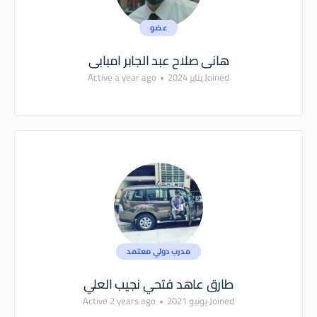
عضو
هانى صلاح عبد الجابر امبابى
Joined يناير 2024
•
Active a year ago
مدرب دولي معتمد
طارق عاهد فتحي نجيب العلي
Joined يونيو 2021
•
Active 2 years ago