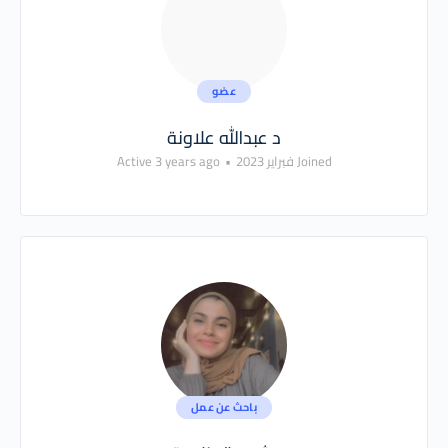
عضو
د عبدالله علاونة
Joined فبراير 2023
•
Active 3 years ago
باحث عن عمل