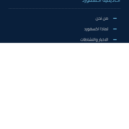
من نحن
لماذا اكسفورد
الاخبار والنشاطات
وظائف اكسفورد
طلب التطوع/ التدريب الميداني/سفير اكسفورد
خدمات الاعتماد
الاعتمادات الدولية
اعتماد المدربين
اعتماد المعلمين