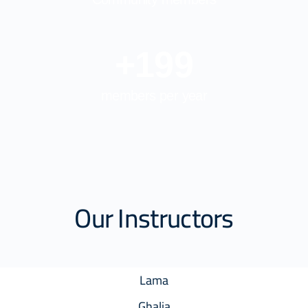
+
200
members per year
Our Instructors
Lama
Ghalia