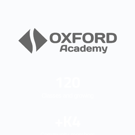
121
Classes and growing
K+
5
Community members