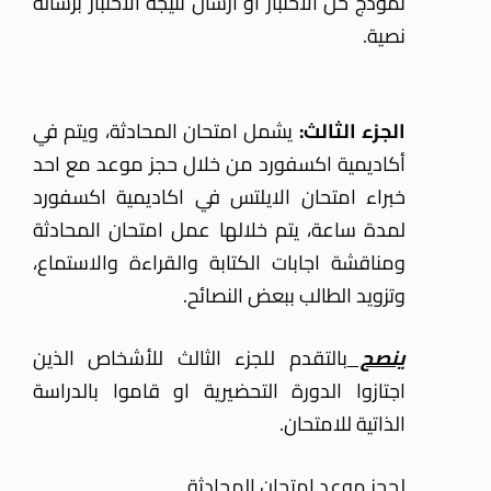
نموذج حل الاختبار او ارسال نتيجة الاختبار برسالة
نصية.
الجزء الثالث:
يشمل امتحان المحادثة، ويتم في
أكاديمية اكسفورد من خلال حجز موعد مع احد
خبراء امتحان الايلتس في اكاديمية اكسفورد
لمدة ساعة، يتم خلالها عمل امتحان المحادثة
ومناقشة اجابات الكتابة والقراءة والاستماع،
وتزويد الطالب ببعض النصائح.
ينصح
بالتقدم للجزء الثالث للأشخاص الذين
اجتازوا الدورة التحضيرية او قاموا بالدراسة
الذاتية للامتحان.
لحجز موعد امتحان المحادثة