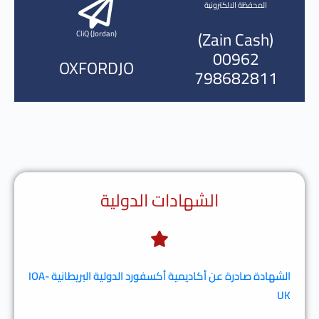
المحفظة الالكترونية
(Zain Cash)
CliQ (Jordan)
00962
OXFORDJO
798682811
الشهادات الدولية
الشهادة صادرة عن أكاديمية أكسفورد الدولية البريطانية
IOA-
UK