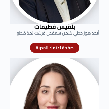
بلقيس فطيمات
أبجد هوز حطي كلمن سعفص قرشت ثخذ ضظغ
صفحة اعتماد المدربة