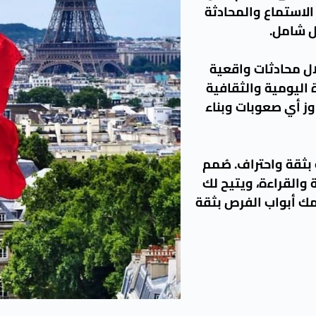
لاستماع والمحادثة
ل شامل.
ال محادثات واقعية
 اليومية والثقافية
ز أي صعوبات وبناء
 بثقة واحتراف. صُمم
 والقراءة، ويتيح لك
مك أبواب الفرص بثقة