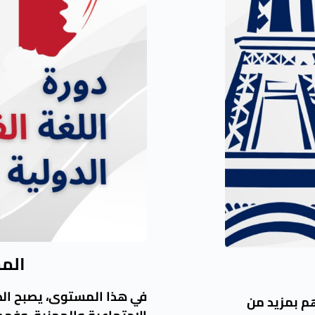
المس
في هذا المستوى، يصبح الطا
م بمزيد من