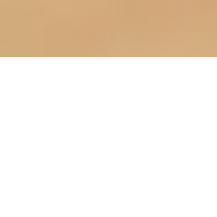
OXFORD INTERNATIONAL ACADEMY LTD
افضل مركز تعليم اللغة
انجليزية في اربد