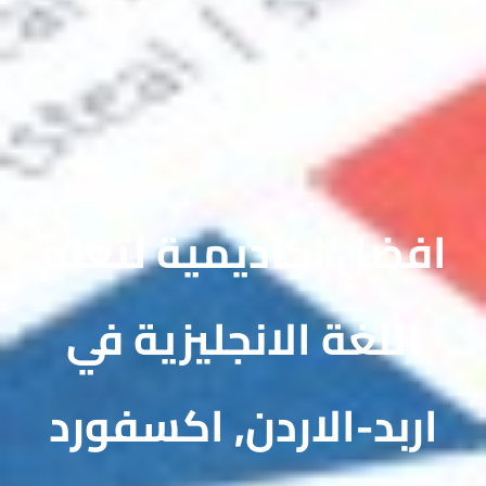
افضل اكاديمية لتعلم
اللغة الانجليزية في
اربد-الاردن, اكسفورد