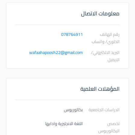
معلومات الاتصال
رقم الهاتف
078764911
الخلوي/ واتساب
البريد الالكتروني/
wafaahapoosh22@gmail.com
الايميل
المؤهلات العلمية
الدراسات الجامعية
بكالوريوس
تخصص
اللغة الانجليزية وادابها
البكالوريوس