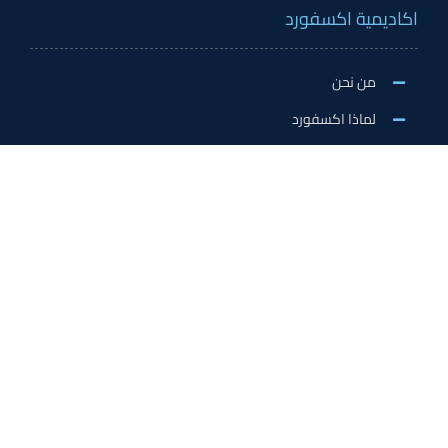
اكاديمية اكسفورد
من نحن
لماذا اكسفورد
الاخبار والنشاطات
وظائف اكسفورد
طلب التطوع/ التدريب الميداني/سفير اكسفورد
خدمات الاعتماد
الاعتمادات الدولية
اعتماد المدربين