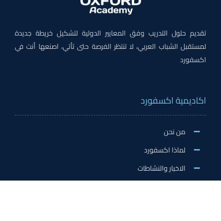
تقديم حلول التدريب وفق المعايير الدولية لتشكيل خريطة جديدة
لمستقبل الشباب العربي، لا تنتظر الفرصة حتى تأتي، اصنعها أنت في
اكسفورد
اكاديمية اكسفورد
من نحن
لماذا اكسفورد
الاخبار والنشاطات
وظائف اكسفورد
طلب التطوع/ التدريب الميداني/سفير اكسفورد