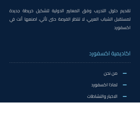
تقديم حلول التدريب وفق المعايير الدولية لتشكيل خريطة جديدة
لمستقبل الشباب العربي، لا تنتظر الفرصة حتى تأتي، اصنعها أنت في
اكسفورد
اكاديمية اكسفورد
من نحن
لماذا اكسفورد
الاخبار والنشاطات
وظائف اكسفورد
طلب التطوع/ التدريب الميداني/سفير اكسفورد