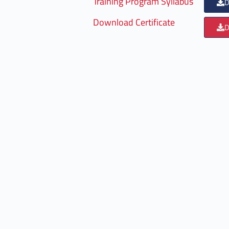
Training Program Syllabus
D
Download Certificate
D