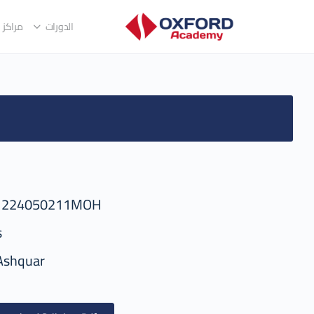
الدورات
مراكز ا
1224050211MOH
s
Ashquar