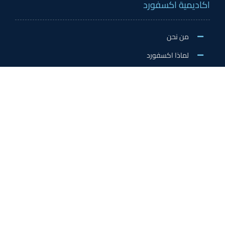
اكاديمية اكسفورد
من نحن
لماذا اكسفورد
الاخبار والنشاطات
وظائف اكسفورد
طلب التطوع/ التدريب الميداني/سفير اكسفورد
خدمات الاعتماد
الاعتمادات الدولية
اعتماد المدربين
اعتماد المعلمين