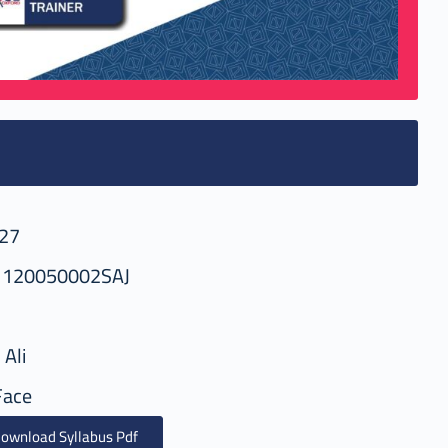
27
1120050002SAJ
 Ali
Face
ownload Syllabus Pdf