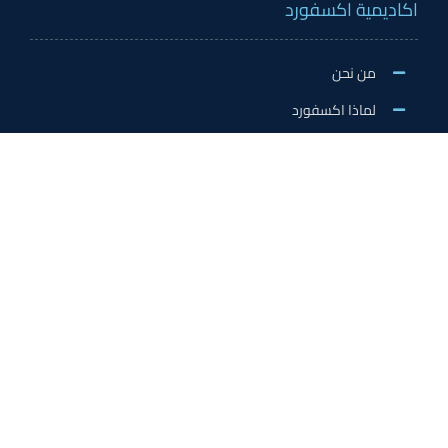
اكاديمية اكسفورد
من نحن
لماذا اكسفورد
الاخبار والنشاطات
وظائف اكسفورد
طلب التطوع/ التدريب الميداني/سفير اكسفورد
خدمات الاعتماد
الاعتمادات الدولية
اعتماد المدربين
اعتماد المعلمين