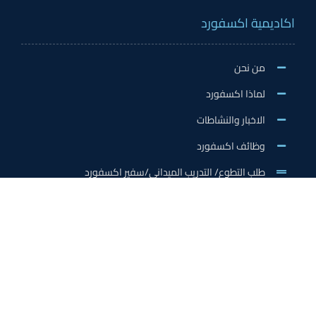
اكاديمية اكسفورد
من نحن
لماذا اكسفورد
الاخبار والنشاطات
وظائف اكسفورد
طلب التطوع/ التدريب الميداني/سفير اكسفورد
خدمات الاعتماد
الاعتمادات الدولية
اعتماد المدربين