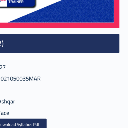
2)
27
1021050035MAR
Ashqar
Face
ownload Syllabus Pdf