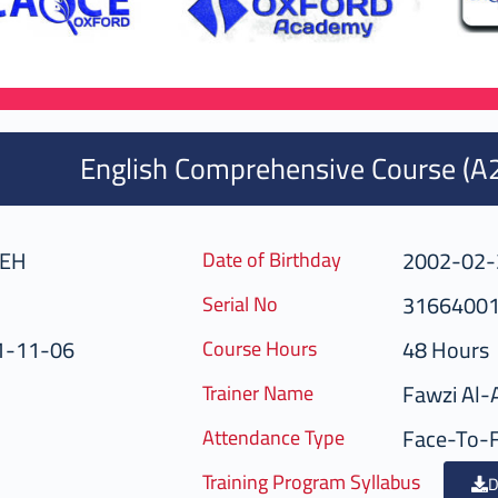
English Comprehensive Course (A
SEH
2002-02-
Date of Birthday
3166400
Serial No
1-11-06
48 Hours
Course Hours
Fawzi Al-
Trainer Name
Face-To-
Attendance Type
Training Program Syllabus
D