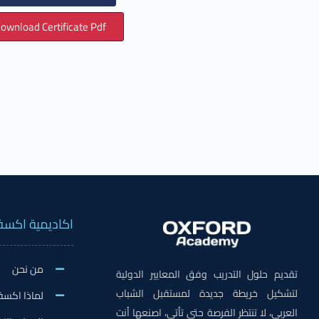
ownload Certificate Pdf
اكاديمية اكسف
من نحن
تقديم حلول التدريب وفق المعايير الدولية
لتشكيل خريطة جديدة لمستقبل الشباب
لماذا اكسف
العربي، لا تنتظر الفرصة حتى تأتي، اصنعها أنت