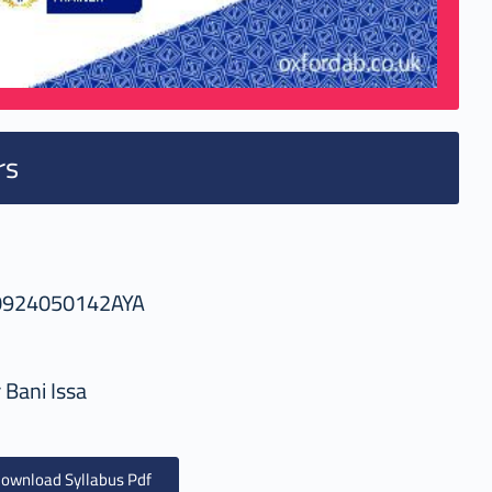
rs
0924050142AYA
 Bani Issa
ownload Syllabus Pdf