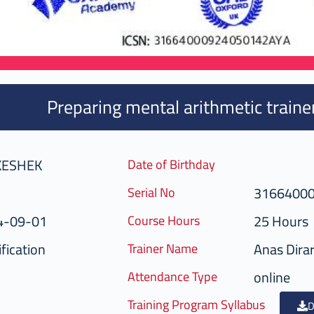
Preparing mental arithmetic traine
KESHEK
Date of Birthday
3166400
Serial No
4-09-01
25 Hours
Course Hours
fication
Anas Dirar
Trainer Name
online
Attendance Type
Training Program Syllabus
D