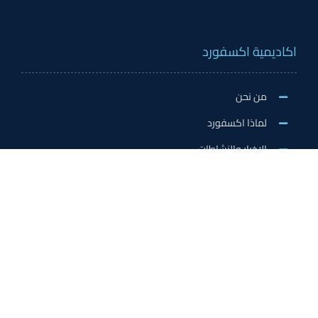
اكاديمية اكسفورد
من نحن
لماذا اكسفورد
الاخبار والنشاطات
وظائف اكسفورد
طلب التطوع/ التدريب الميداني/سفير اكسفورد
خدمات الاعتماد
الاعتمادات الدولية