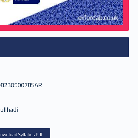
0823050078SAR
ullhadi
ownload Syllabus Pdf