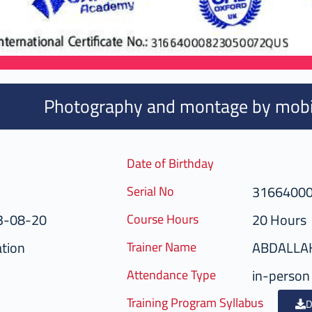
Photography and montage by mobi
Date of Birthday
3166400
Serial No
3-08-20
20 Hours
Course Hours
ation
ABDALLAH
Trainer Name
in-person
Attendance Type
Training Program Syllabus
D