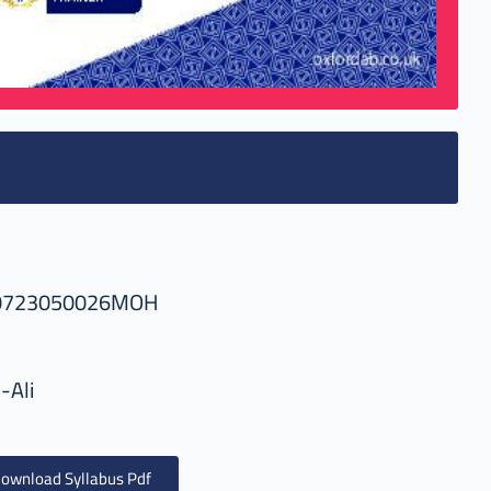
0723050026MOH
-Ali
ownload Syllabus Pdf