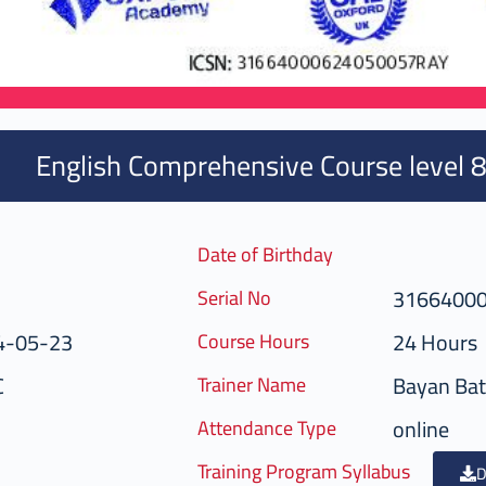
English Comprehensive Course level 8
Date of Birthday
3166400
Serial No
4-05-23
24 Hours
Course Hours
C
Bayan Bat
Trainer Name
online
Attendance Type
Training Program Syllabus
D