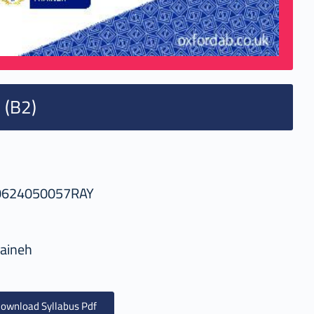
 (B2)
0624050057RAY
aineh
ownload Syllabus Pdf