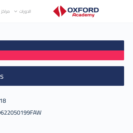
الدورات
مراكز ا
s
18
0622050199FAW