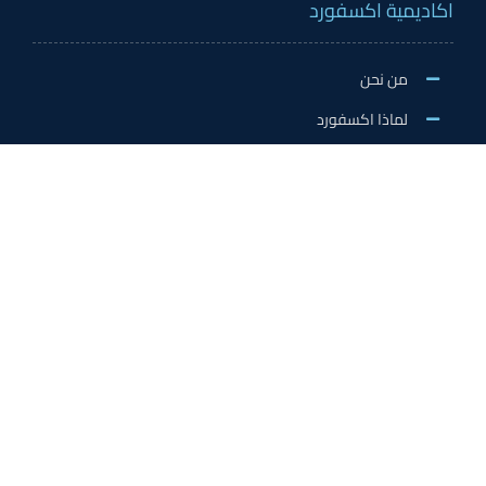
اكاديمية اكسفورد
من نحن
لماذا اكسفورد
الاخبار والنشاطات
وظائف اكسفورد
طلب التطوع/ التدريب الميداني/سفير اكسفورد
خدمات الاعتماد
الاعتمادات الدولية
اعتماد المدربين
اعتماد المعلمين