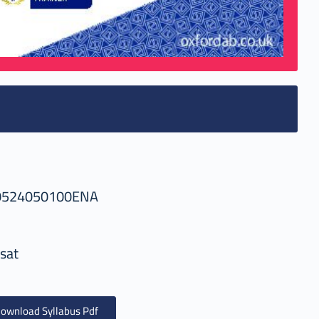
0524050100ENA
sat
ownload Syllabus Pdf