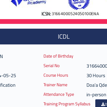
ICDL
AN
Date of Birthday
3166400
Serial No
4-05-25
30 Hours
Course Hours
fication
Doa'a Qde
Trainer Name
in-person
Attendance Type
Training Program Syllabus
D