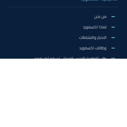
من نحن
لماذا اكسفورد
الاخبار والنشاطات
وظائف اكسفورد
طلب التطوع/ التدريب الميداني/سفير اكسفورد
خدمات الاعتماد
الاعتمادات الدولية
اعتماد المدربين
اعتماد المعلمين