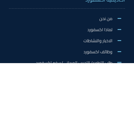
من نحن
لماذا اكسفورد
الاخبار والنشاطات
وظائف اكسفورد
طلب التطوع/ التدريب الميداني/سفير اكسفورد
خدمات الاعتماد
الاعتمادات الدولية
اعتماد المدربين
اعتماد المعلمين