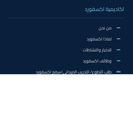
اكاديمية اكسفورد
من نحن
لماذا اكسفورد
الاخبار والنشاطات
وظائف اكسفورد
طلب التطوع/ التدريب الميداني/سفير اكسفورد
خدمات الاعتماد
الاعتمادات الدولية
اعتماد المدربين