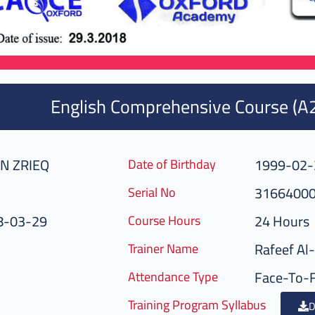
English Comprehensive Course (A
N ZRIEQ
1999-02-
Date of Birthday
3166400
Serial No
8-03-29
24 Hours
Course Hours
Rafeef Al
Trainer Name
Face-To-
Attendance Type
Training Program Syllabus
D