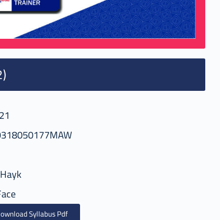
2)
21
0318050177MAW
-Hayk
Face
ownload Syllabus Pdf