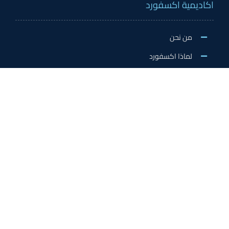
اكاديمية اكسفورد
من نحن
لماذا اكسفورد
الاخبار والنشاطات
وظائف اكسفورد
طلب التطوع/ التدريب الميداني/سفير اكسفورد
خدمات الاعتماد
الاعتمادات الدولية
اعتماد المدربين
اعتماد المعلمين