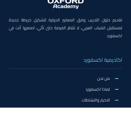
تقديم حلول التدريب وفق المعايير الدولية لتشكيل خريطة جديدة
لمستقبل الشباب العربي، لا تنتظر الفرصة حتى تأتي، اصنعها أنت في
اكسفورد
اكاديمية اكسفورد
من نحن
لماذا اكسفورد
الاخبار والنشاطات
وظائف اكسفورد
طلب التطوع/ التدريب الميداني/سفير اكسفورد