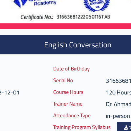
English Conversation
Date of Birthday
3166368
Serial No
2-12-01
120 Hour
Course Hours
Dr. Ahma
Trainer Name
in-person
Attendance Type
Training Program Syllabus
D