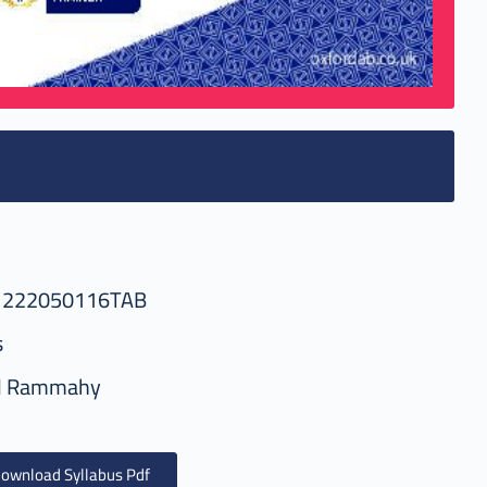
1222050116TAB
s
d Rammahy
ownload Syllabus Pdf