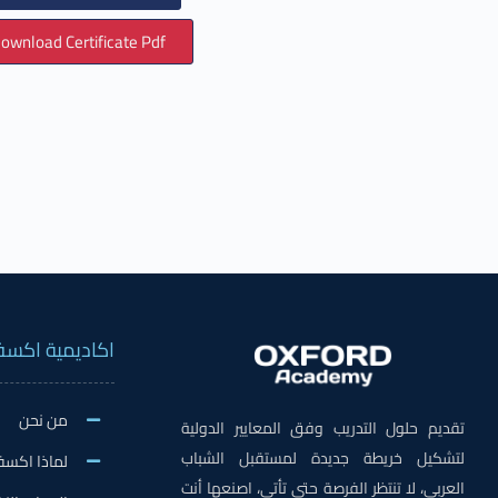
ownload Certificate Pdf
اكاديمية اكسف
من نحن
تقديم حلول التدريب وفق المعايير الدولية
لتشكيل خريطة جديدة لمستقبل الشباب
لماذا اكسف
العربي، لا تنتظر الفرصة حتى تأتي، اصنعها أنت