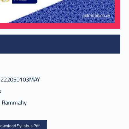
1222050103MAY
s
d Rammahy
ownload Syllabus Pdf