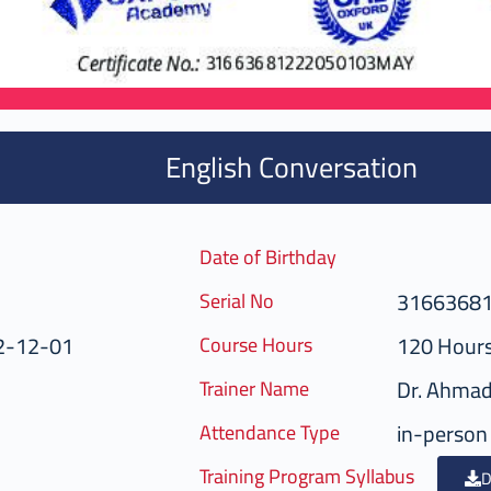
English Conversation
Date of Birthday
3166368
Serial No
2-12-01
120 Hour
Course Hours
Dr. Ahma
Trainer Name
in-person
Attendance Type
Training Program Syllabus
D