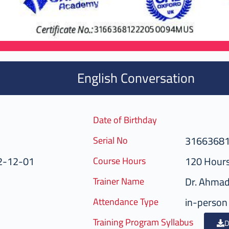
English Conversation
Date of Birthday
3166368
Serial No
2-12-01
120 Hour
Course Hours
Dr. Ahma
Trainer Name
in-person
Attendance Type
Training Program Syllabus
D