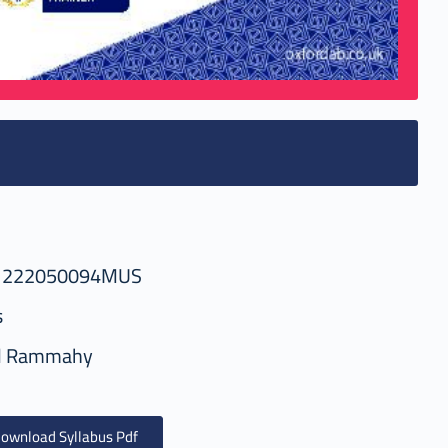
1222050094MUS
s
d Rammahy
ownload Syllabus Pdf