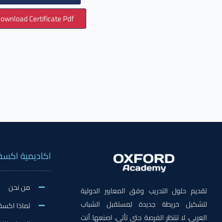
ownload Certificate Pdf
اكاديمية اكسف
من نحن
تقديم حلول التدريب وفق المعايير الدولية
لتشكيل خريطة جديدة لمستقبل الشباب
لماذا اكسف
العربي، لا تنتظر الفرصة حتى تأتي، اصنعها أنت