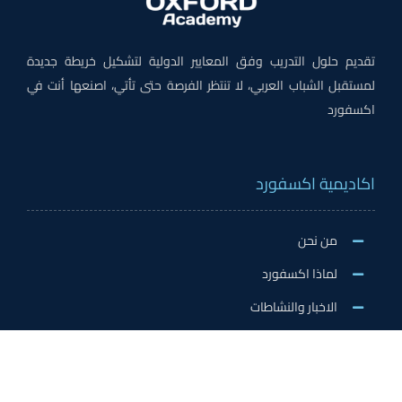
تقديم حلول التدريب وفق المعايير الدولية لتشكيل خريطة جديدة
لمستقبل الشباب العربي، لا تنتظر الفرصة حتى تأتي، اصنعها أنت في
اكسفورد
اكاديمية اكسفورد
من نحن
لماذا اكسفورد
الاخبار والنشاطات
وظائف اكسفورد
طلب التطوع/ التدريب الميداني/سفير اكسفورد