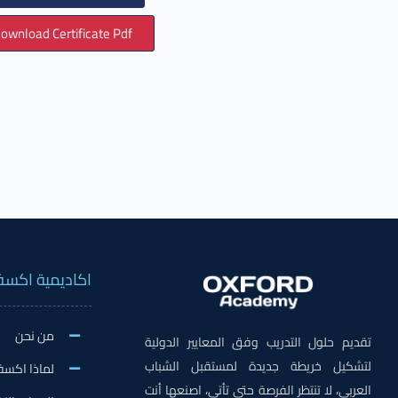
ownload Certificate Pdf
اكاديمية اكسف
من نحن
تقديم حلول التدريب وفق المعايير الدولية
لتشكيل خريطة جديدة لمستقبل الشباب
لماذا اكسف
العربي، لا تنتظر الفرصة حتى تأتي، اصنعها أنت