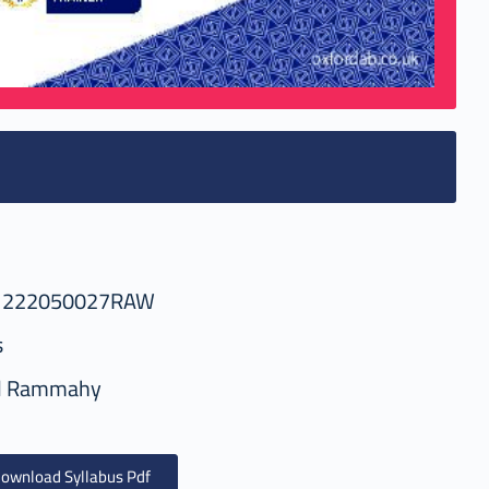
1222050027RAW
s
d Rammahy
ownload Syllabus Pdf