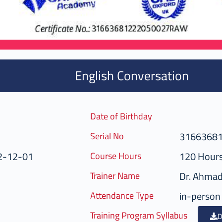
English Conversation
Date of Birthday
3166368
Serial No
2-12-01
120 Hour
Course Hours
Dr. Ahma
Trainer Name
in-person
Attendance Type
Training Program Syllabus
D