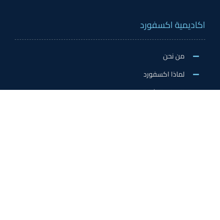
اكاديمية اكسفورد
من نحن
لماذا اكسفورد
الاخبار والنشاطات
وظائف اكسفورد
طلب التطوع/ التدريب الميداني/سفير اكسفورد
خدمات الاعتماد
الاعتمادات الدولية
اعتماد المدربين