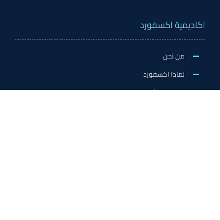
اكاديمية اكسفورد
من نحن
لماذا اكسفورد
الاخبار والنشاطات
وظائف اكسفورد
طلب التطوع/ التدريب الميداني/سفير اكسفورد
خدمات الاعتماد
الاعتمادات الدولية
اعتماد المدربين