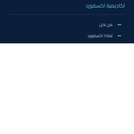
اكاديمية اكسفورد
من نحن
لماذا اكسفورد
الاخبار والنشاطات
وظائف اكسفورد
طلب التطوع/ التدريب الميداني/سفير اكسفورد
خدمات الاعتماد
الاعتمادات الدولية
اعتماد المدربين