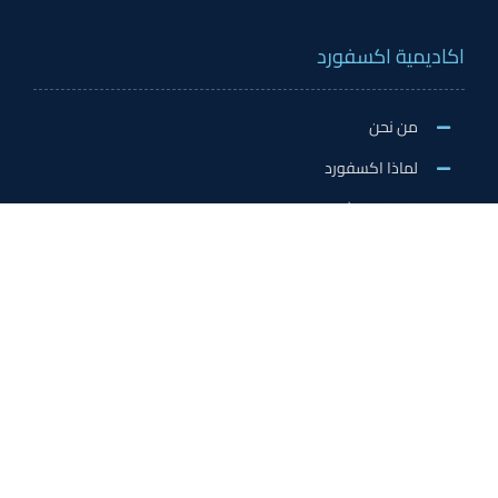
اكاديمية اكسفورد
من نحن
لماذا اكسفورد
الاخبار والنشاطات
وظائف اكسفورد
طلب التطوع/ التدريب الميداني/سفير اكسفورد
خدمات الاعتماد
الاعتمادات الدولية
اعتماد المدربين