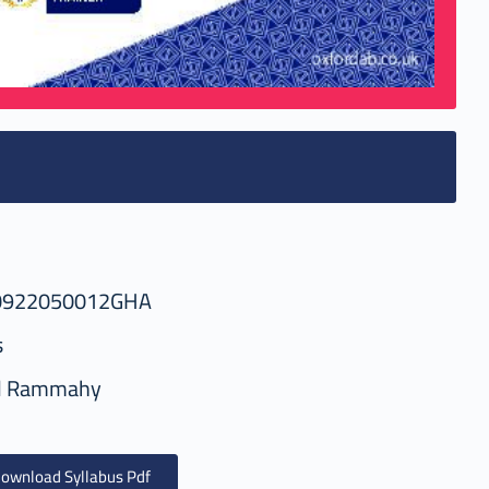
0922050012GHA
s
d Rammahy
ownload Syllabus Pdf