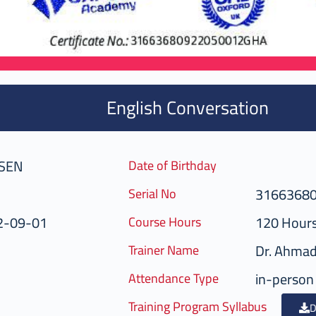
English Conversation
HSEN
Date of Birthday
3166368
Serial No
2-09-01
120 Hour
Course Hours
Dr. Ahma
Trainer Name
in-person
Attendance Type
Training Program Syllabus
D